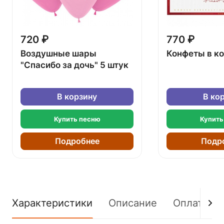
720 ₽
770 ₽
Воздушные шары
Конфеты в к
"Спасибо за дочь" 5 штук
В корзину
В ко
Купить песню
Купить
Подробнее
Подр
Характеристики
Описание
Оплата