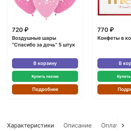
720 ₽
770 ₽
Воздушные шары
Конфеты в к
"Спасибо за дочь" 5 штук
В корзину
В ко
Купить песню
Купить
Подробнее
Подр
Характеристики
Описание
Оплата