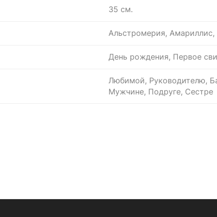
35 см.
Альстромерия, Амариллис, 
День рождения, Первое св
Любимой, Руководителю, Ба
Мужчине, Подруге, Сестре