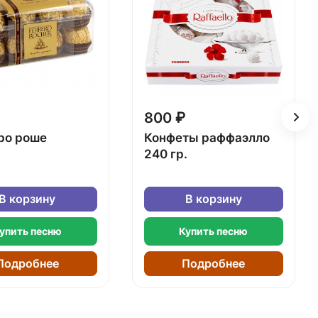
800 ₽
ро роше
Конфеты раффаэлло
240 гр.
В корзину
В корзину
упить песню
Купить песню
Подробнее
Подробнее