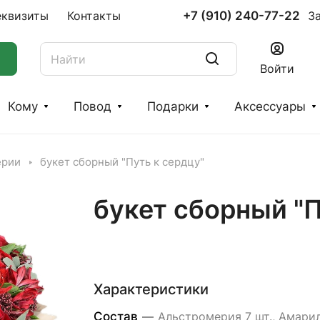
+7 (910) 240-77-22
еквизиты
Контакты
З
Войти
Кому
Повод
Подарки
Аксессуары
ерии
букет сборный "Путь к сердцу"
букет сборный "П
Характеристики
Состав
—
Альстромерия 7 шт., Амари