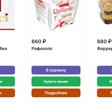
660 ₽
880 ₽
обке
Рафаэлло
Ферре
у
В корзину
ню
Купить песню
К
е
Подробнее